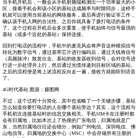
当手机开机后，一般会从手机射频端检测出一个功率最大的小
区，接着手机会和该小区的基站达成频率与时隙同步，这样手
机就可以使用当前基站的网络服务，最后再进行验证等工作，
确认该手机入网的合法性。之后你就具备了拨打电话的条件
了。这个过程在开机后会多次重复，使手机始终与信号最强的
基站（或多个近处的基站）保持连接。
回到打电话的流程中，手机中的麦克风会将声音这种模拟信号
转化为数字信号，通过基带芯片进行编码后，通过天线将信号
（高频脉冲）散发出去。基站的收发器收到信号，会对信号进
行进一步处理并上行，然后通过光缆传递到目标区域的基站。
之后的流程便是将上述流程反向走一遍，接收方就能听到语音
了。
4G时代基站 图源：摄图网
不过，这个过程十分简化，其中也省略了一个关键步骤，基站
怎么知道你要打电话的人在哪个基站旁边？其实，这个流程与
手机初次连接基站时的信息交换相关。手机SIM卡在注册时都
会有归属地，比如本次上了热搜的广东电信，归属地就是广
东，当然归属地往往还会细分，例如广州电信、深圳电信、佛
山电信等。归属地的交换中心（MSC）中会存储所有注册的