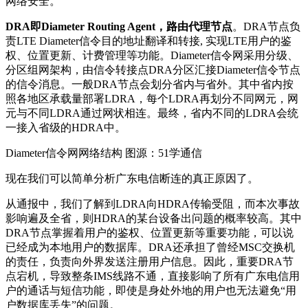
网络安全。
DRA即Diameter Routing Agent，路由代理节点
。DRA节点负
责LTE Diameter信令目的地址翻译和转接, 实现LTE用户的鉴
权、位置更新、计费管理等功能。Diameter信令网采用分级、
分区组网架构，由信令转接点DRA分区汇接Diameter信令节点
的信令消息。一般DRA节点会划分省内与省外。其中省内按
照各地区承载量部署LDRA，每个LDRA再划分不同网元，网
元与不同LDRA通过网状相连。最终，省内不同的LDRA会统
一接入省级的HDRA中。
Diameter信令网网络结构 图源：51学通信
现在我们可以简单分析广东电信断连的真正原因了。
从通报中，我们了解到LDRA向HDRA传输受阻，而本次事故
影响遍及全省，则HDRA的某台设备出问题的概率较高。其中
DRA节点掌握着用户的鉴权、位置更新等重要功能，可以说
已经成为本地用户的数据库。DRA还承担了曾经MSC交换机
的责任，负责向外界发送注册用户信息。因此，重要DRA节
点宕机，导致整条IMS线路不通，直接影响了所有广东电信用
户的通话与短信功能，即使是身处外地的用户也无法避免“用
户数据库丢失”的问题。