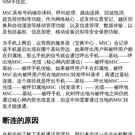
SIM卡信息。
MSC具有号码储存译码、呼叫处理、路由选择、回波抵消、
超负荷控制等功能。作为网络核心，还支持位置登记、越区切
换和自动漫游等移动管理功能，以及信道管理、数据传输，以
及包括鉴权、信息加密、移动设备识别等安全保密功能。
当手机上网后，运营商的服务器（交换中心，MSC）会记录
该手机最后出现在哪个基站旁边。如果呼出用户和被呼用户都
在归属地，那么手机的信号就会通过呼出手机——基站——呼
出地MSC——光缆（核心网内部通信）——被呼地MSC——
基站——被呼手机传输。如果被呼用户不在归属地，被呼
MSC会向被呼用户所在地的MSC转发呼叫请求，再通过基站
连接。这个路径就是呼出手机——基站——呼出地MSC——
光缆——被呼归属地MSC（转发请求）——光缆——被呼地
MSC——基站——被呼手机，此时呼出地与被呼地之间仍然
通过核心网内部光缆直连，但这中间需要通过当地的MSC转
发才能接通。
断连的原因
在初步的了解了手机通话原理后，我们来尝试一步步分析断连